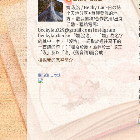
嫻.沒洛 / Becky Lau~日の誌
小天地分享+無聊發洩的地
方。 歡迎邀稿/合作試用/出席
活動，聯絡電郵:
beckylau329@gmail.com Instagram:
beckylau.becky 「嫻.沒洛」- 「嫻」為名字
的其中一字，「沒洛」一詞取於過往寫下的
一首詩的句子："埋沒於塵，落葬於土" 取其
「沒」及以「洛」(落音詞)而合成。
檢視我的完整簡介
嫻.沒洛 日の誌