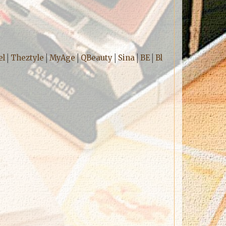
el
│
Theztyle
│
MyAge
│
QBeauty
│
Sina
│
BE
│
Bl