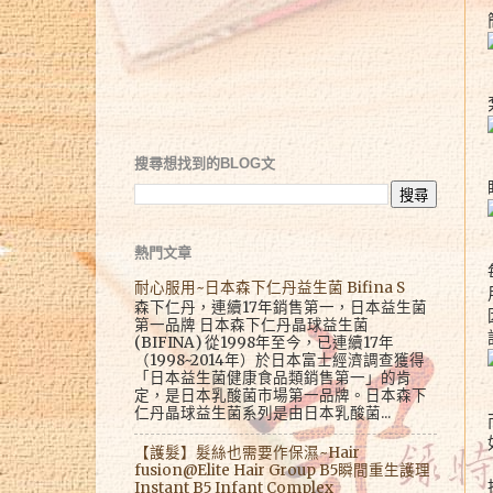
搜尋想找到的BLOG文
熱門文章
耐心服用~日本森下仁丹益生菌 Bifina S
森下仁丹，連續17年銷售第一，日本益生菌
第一品牌 日本森下仁丹晶球益生菌
(BIFINA) 從1998年至今，已連續17年
（1998~2014年）於日本富士經濟調查獲得
「日本益生菌健康食品類銷售第一」的肯
定，是日本乳酸菌市場第一品牌。日本森下
仁丹晶球益生菌系列是由日本乳酸菌...
【護髮】髮絲也需要作保濕~Hair
fusion@Elite Hair Group B5瞬間重生護理
Instant B5 Infant Complex