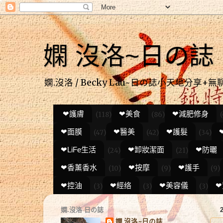
嫻 沒洛~日の誌
嫻.沒洛 / Becky Lau~日の誌小天地分享+
❤護膚
❤美食
❤減肥修身
(118)
(86)
(
❤面膜
❤醫美
❤護髮
(47)
(42)
(34)
❤LiFe生活
❤卸妝潔面
❤防曬
(24)
(21)
❤香薰香水
❤按摩
❤護手
(10)
(9)
(9)
❤控油
❤經络
❤美容儀
❤
(3)
(3)
(3)
嫻.沒洛 日の誌
嫻 沒洛~日の誌