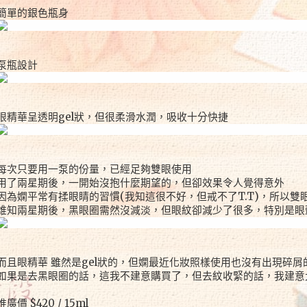
簡單的銀色瓶身
泵瓶設計
眼精華呈透明gel狀，但很柔滑水潤，吸收十分快捷
每次只要用一泵的份量，已經足夠雙眼使用
用了兩星期後，一開始沒抱什麼期望的，但卻效果令人覺得意外
因為嫻平常有揉眼睛的習慣(我知這很不好，但戒不了T.T)，所以雙
誰知兩星期後，黑眼圈需然沒減淡，但眼紋卻減少了很多，特別是眼
而且眼精華 雖然是gel狀的，但嫻最近化妝照樣使用也沒有出現碎
如果是去黑眼圈的話，這我不建意購買了，但去紋收緊的話，我建意
推廣價 $420 / 15ml