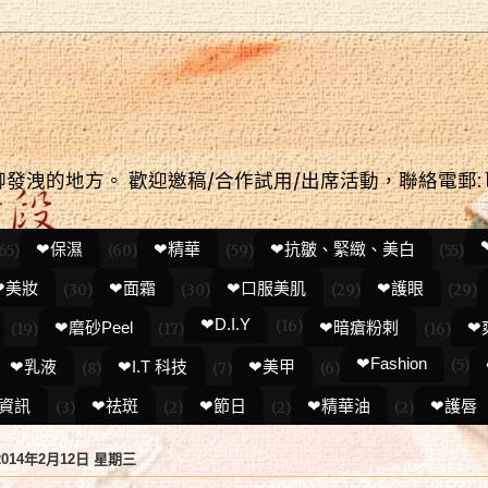
無聊發洩的地方。 歡迎邀稿/合作試用/出席活動，聯絡電郵: beck
❤保濕
❤精華
❤抗皺、緊緻、美白
65)
(60)
(59)
(55)
❤美妝
❤面霜
❤口服美肌
❤護眼
(30)
(30)
(29)
(29)
❤D.I.Y
(16)
❤磨砂Peel
❤暗瘡粉剌
❤
(19)
(17)
(16)
❤Fashion
(5)
❤乳液
❤I.T 科技
❤美甲
(8)
(7)
(6)
資訊
❤祛斑
❤節日
❤精華油
❤護唇
(3)
(2)
(2)
(2)
2014年2月12日 星期三