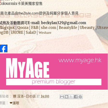
Colourmix卡萊美獨家發售
*是次產品由theZtyle.com提供及純屬分享個人意見
試用及活動邀請可E-mail: beckylau329@gmail.com
Blogspot
│
Qooza
│
F&B
│
she.com
│
Beautylife
│
Ubeauty
│
Utrav
ogDB
│
iMORE
│
SalaD
│
Weshare
張貼者：
嫻 沒洛~日の誌
於
14:00
標籤：
❤護眼