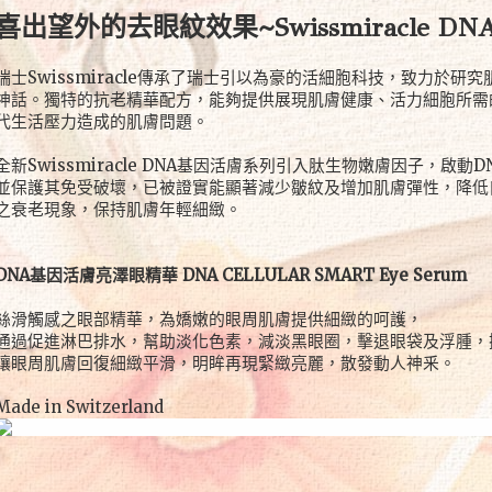
喜出望外的去眼紋效果~Swissmiracle 
瑞士Swissmiracle傳承了瑞士引以為豪的活細胞科技，致力於
神話。獨特的抗老精華配方，能夠提供展現肌膚健康、活力細胞所需
代生活壓力造成的肌膚問題。
全新Swissmiracle DNA基因活膚系列引入肽生物嫩膚因子，
並保護其免受破壞，已被證實能顯著減少皺紋及增加肌膚彈性，降低
之衰老現象，保持肌膚年輕細緻。
DNA基因活膚亮澤眼精華 DNA CELLULAR SMART Eye Serum
絲滑觸感之眼部精華，為嬌嫩的眼周肌膚提供細緻的呵護，
通過促進淋巴排水，幫助淡化色素，減淡黑眼圈，擊退眼袋及浮腫，
讓眼周肌膚回復細緻平滑，明眸再現緊緻亮麗，散發動人神釆。
Made in Switzerland