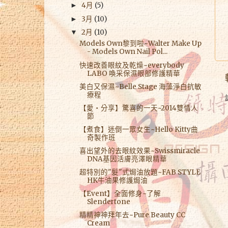
4月
(5)
►
3月
(10)
►
2月
(10)
▼
Models Own黎到啦~Walter Make Up
- Models Own Nail Pol...
快速改善眼紋及乾燥~everybody
LABO 喚采保濕眼部修護精華
美白又保濕~Belle Stage 海藻淨白抗敏
療程
【愛‧分享】驚喜的一天~2014雙情人
節
【煮食】迷倒一眾女生~Hello Kitty曲
奇製作班
喜出望外的去眼紋效果~Swissmiracle
DNA基因活膚亮澤眼精華
超特別的"髮"式焗油放題~FAB STYLE
HK牛油果修護焗油
【Event】全面修身~了解
Slendertone
精精神神拜年去~Pure Beauty CC
Cream