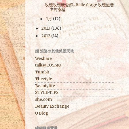
玫瑰玫瑰我愛妳~Belle Stage 玫瑰滋養
注氧療程
1月
(12)
►
2013
(136)
►
2012
(14)
►
嫻 沒洛の其他美麗天地
Weshare
talk@COSMO
Tumblr
Theztyle
Beautylife
STYLE-TIPS
she.com
Beauty Exchange
U Blog
總網頁瀏覽量