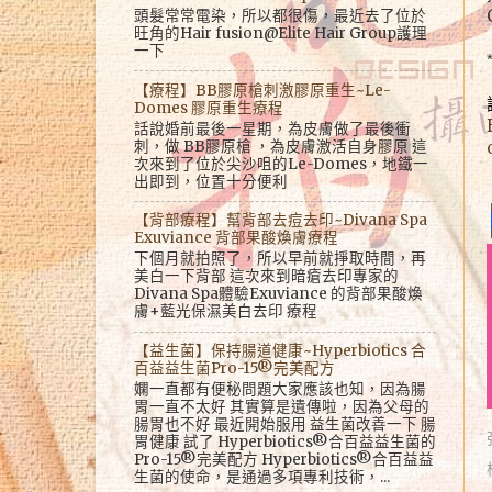
頭髮常常電染，所以都很傷，最近去了位於
旺角的Hair fusion@Elite Hair Group護理
一下
【療程】BB膠原槍刺激膠原重生~Le-
Domes 膠原重生療程
話說婚前最後一星期，為皮膚做了最後衝
刺，做 BB膠原槍 ，為皮膚激活自身膠原 這
次來到了位於尖沙咀的Le-Domes，地鐵一
出即到，位置十分便利
【背部療程】幫背部去痘去印~Divana Spa
Exuviance 背部果酸煥膚療程
下個月就拍照了，所以早前就掙取時間，再
美白一下背部 這次來到暗瘡去印專家的
Divana Spa體驗Exuviance 的背部果酸煥
膚+藍光保濕美白去印 療程
【益生菌】保持腸道健康~Hyperbiotics 合
百益益生菌Pro-15®完美配方
嫻一直都有便秘問題大家應該也知，因為腸
胃一直不太好 其實算是遺傳啦，因為父母的
腸胃也不好 最近開始服用 益生菌改善一下 腸
胃健康 試了 Hyperbiotics®合百益益生菌的
Pro-15®完美配方 Hyperbiotics®合百益益
生菌的使命，是通過多項專利技術，...