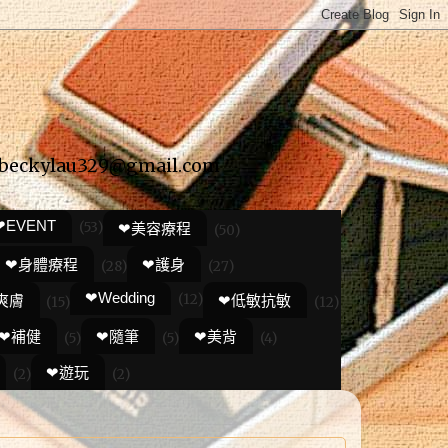
ylau329@gmail.com
❤EVENT
(53)
❤美容療程
(50)
❤身體療程
❤護身
(28)
(27)
❤Wedding
(12)
爽膚
❤低敏抗敏
(15)
(12)
❤補健
❤隨筆
❤美背
(5)
(5)
(4)
❤遊玩
(2)
(2)